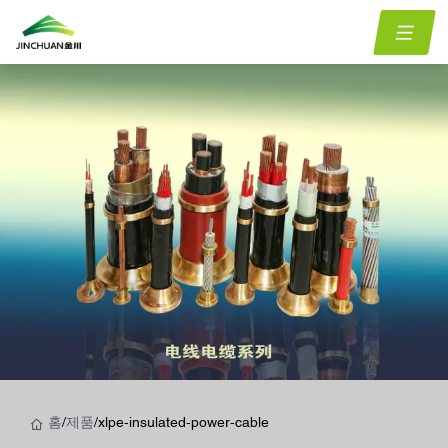
홈
/
제품
/
xlpe-insulated-power-cable