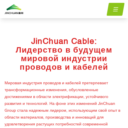
Главная
menu.Blog
jinchuan-group-leading-the-future-of-the-global-wire-
/
/
and-cable-industry
JinChuan Cable:
Лидерство в будущем
мировой индустрии
проводов и кабелей
Мировая индустрия проводов и кабелей претерпевает
трансформационные изменения, обусловленные
достижениями в области электрификации, устойчивого
развития и технологий. На фоне этих изменений JinChuan
Group стала надежным лидером, использующим свой опыт в
области материалов, производства и инноваций для
удовлетворения растущих потребностей современной