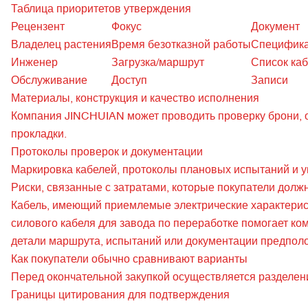
Таблица приоритетов утверждения
Рецензент
Фокус
Документ
Владелец растения
Время безотказной работы
Специфик
Инженер
Загрузка/маршрут
Список ка
Обслуживание
Доступ
Записи
Материалы, конструкция и качество исполнения
Компания JINCHUIAN может проводить проверку брони, о
прокладки.
Протоколы проверок и документации
Маркировка кабелей, протоколы плановых испытаний и 
Риски, связанные с затратами, которые покупатели должн
Кабель, имеющий приемлемые электрические характерист
силового кабеля для завода по переработке помогает к
детали маршрута, испытаний или документации предпол
Как покупатели обычно сравнивают варианты
Перед окончательной закупкой осуществляется разделени
Границы цитирования для подтверждения