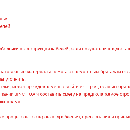
ация
белей
болочки и конструкции кабелей, если покупатели предоста
упаковочные материалы помогают ремонтным бригадам отсл
ы уточнить.
ики, может преждевременно выйти из строя, если игнорир
омпании JINCHUAN составить смету на предполагаемое стро
ожениями.
е процессов сортировки, дробления, прессования и приемк