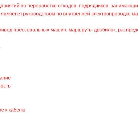
приятий по переработке отходов, подрядчиков, занимающих
е является руководством по внутренней электропроводке м
ривод прессовальных машин, маршруты дробилок, распреде
.
ание
ность
е к кабелю