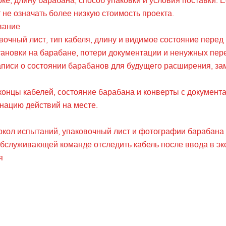
рке, длину барабана, способ упаковки и условия поставки.
 не означать более низкую стоимость проекта.
вание
вочный лист, тип кабеля, длину и видимое состояние пере
становки на барабане, потери документации и ненужных пе
аписи о состоянии барабанов для будущего расширения, за
онцы кабелей, состояние барабана и конверты с документа
нацию действий на месте.
кол испытаний, упаковочный лист и фотографии барабана в
обслуживающей команде отследить кабель после ввода в эк
я