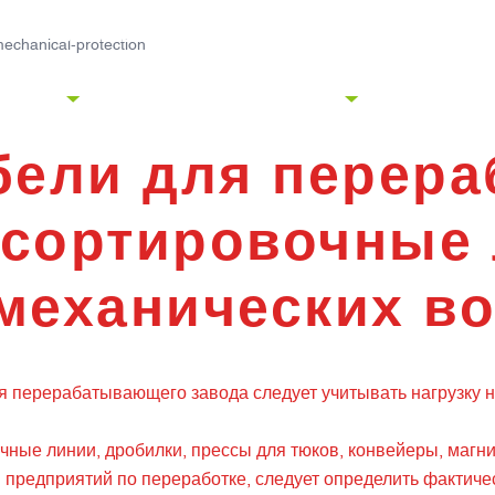
Доставка в тот же день с
Благо
отслеживанием.
Jinchu
mechanical-protection
ОДУКТЫ
ОТРАСЛИ ПРОМЫШЛЕННОСТИ
НАСТРОЙКА
О 
бели для перер
 сортировочные 
механических в
я перерабатывающего завода следует учитывать нагрузку на
чные линии, дробилки, прессы для тюков, конвейеры, магн
 предприятий по переработке, следует определить фактиче