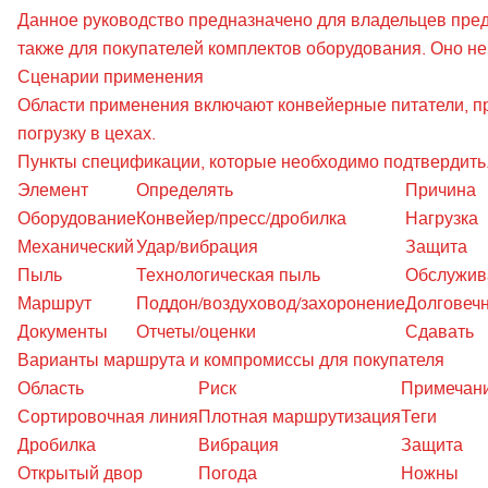
Данное руководство предназначено для владельцев пред
также для покупателей комплектов оборудования. Оно н
Сценарии применения
Области применения включают конвейерные питатели, п
погрузку в цехах.
Пункты спецификации, которые необходимо подтвердить
Элемент
Определять
Причина
Оборудование
Конвейер/пресс/дробилка
Нагрузка
Механический
Удар/вибрация
Защита
Пыль
Технологическая пыль
Обслужив
Маршрут
Поддон/воздуховод/захоронение
Долговеч
Документы
Отчеты/оценки
Сдавать
Варианты маршрута и компромиссы для покупателя
Область
Риск
Примечани
Сортировочная линия
Плотная маршрутизация
Теги
Дробилка
Вибрация
Защита
Открытый двор
Погода
Ножны