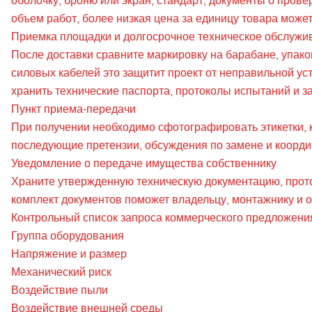
оболочку, броню или экран, стандарт, документы о прове
объем работ, более низкая цена за единицу товара может
Приемка площадки и долгосрочное техническое обслужи
После доставки сравните маркировку на барабане, упако
силовых кабелей это защитит проект от неправильной у
хранить технические паспорта, протоколы испытаний и з
Пункт приема-передачи
При получении необходимо сфотографировать этикетки, к
последующие претензии, обсуждения по замене и коорди
Уведомление о передаче имущества собственнику
Храните утвержденную техническую документацию, прото
комплект документов поможет владельцу, монтажнику и 
Контрольный список запроса коммерческого предложени
Группа оборудования
Напряжение и размер
Механический риск
Воздействие пыли
Воздействие внешней среды