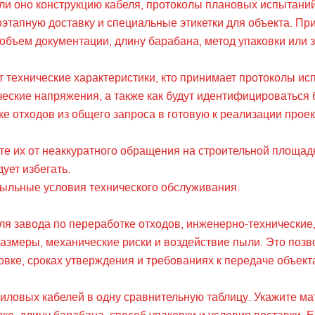
ли оно конструкцию кабеля, протоколы плановых испытаний
оэтапную доставку и специальные этикетки для объекта. Пр
объем документации, длину барабана, метод упаковки или 
технические характеристики, кто принимает протоколы испы
еские напряжения, а также как будут идентифицироваться 
е отходов из общего запроса в готовую к реализации проек
те их от неаккуратного обращения на строительной площад
ует избегать.
пыльные условия технического обслуживания.
для завода по переработке отходов, инженерно-технически
размеры, механические риски и воздействие пыли. Это поз
вке, сроках утверждения и требованиях к передаче объекта
иловых кабелей в одну сравнительную таблицу. Укажите ма