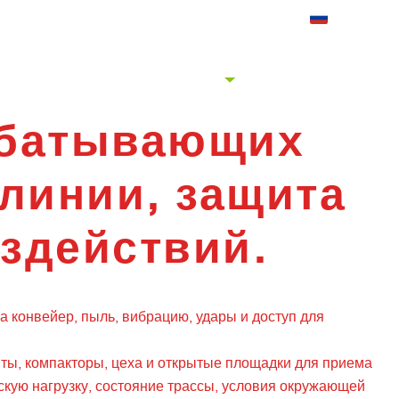
дарим вас за посещение
Контакт
Добро пожаловать
Русский
an Group.
Получить
НАС
ТЕЛЕГРАФНАЯ ИНФОРМАЦИЯ
предложение
абатывающих
линии, защита
оздействий.
 конвейер, пыль, вибрацию, удары и доступ для
иты, компакторы, цеха и открытые площадки для приема
скую нагрузку, состояние трассы, условия окружающей