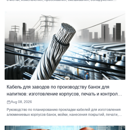
металла и упаковки специй.
Кабель для заводов по производству банок для
напитков: изготовление корпусов, печать и контроль
качества.
Aug 08, 2026
Руководство по планированию прокладки кабелей для изготовления
алюминиевых корпусов банок, мойки, нанесения покрытий, печати,
формирования горловины, контроля качества и паллетирования.